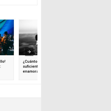
llo!
¿Cuánto amor es
¿Cuánto dura un 
:
suficiente? Guía para
Y cómo transitarlo
enamorarse
perdidamente