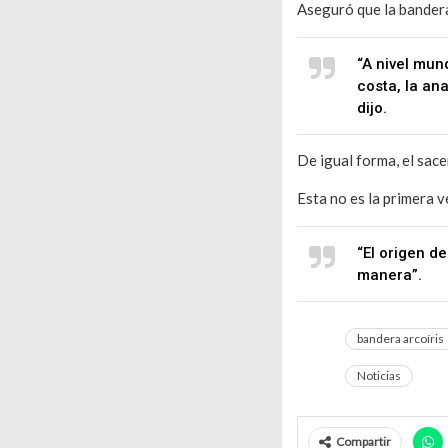
Aseguró que la bandera
“A nivel mun
costa, la an
dijo.
De igual forma, el sac
Esta no es la primera v
“El origen d
manera”.
bandera arcoíris
Noticias
Compartir