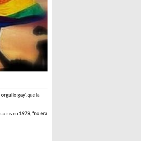
l orgullo gay
‘, que la
rcoíris en
1978
,
“no era
ndera gay