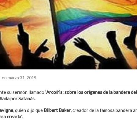
o
en marzo 31, 2019
nte su sermón llamado ‘
Arcoíris: sobre los orígenes de la bandera de
ñada por Satanás.
avigne
, quien dijo que
Bilbert Baker
, creador de la famosa bandera a
ra crearla”.
arte: Comunidad LGBT explota cuando incluyen franja negra a la ba