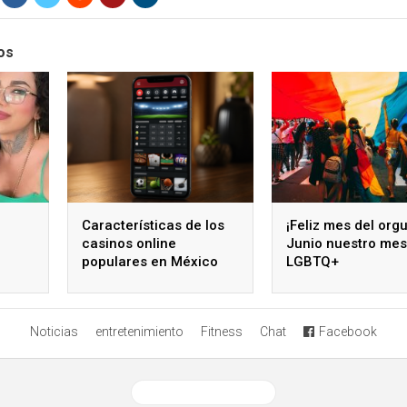
os
Características de los
¡Feliz mes del orgu
casinos online
Junio nuestro mes
populares en México
LGBTQ+
arios
Noticias
entretenimiento
Fitness
Chat
Facebook
Ver versión desktop