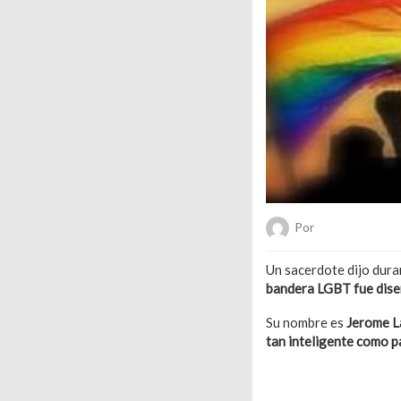
Por
Hanae Pachec
Un sacerdote dijo dura
bandera LGBT fue dise
Su nombre es
Jerome L
tan inteligente como pa
También puede interes