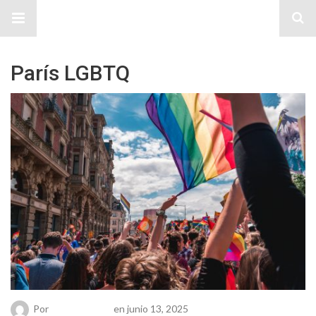
Sitio Chueca LGBT
París LGBTQ
Por
Chueca Team
en junio 13, 2025