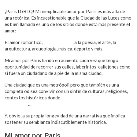
¡París LGBTQ! Mi inexplicable amor por París es más allá de
una retórica. Es incuestionable que la Ciudad de las Luces como
es bien llamada es uno de los sitios donde está más presente el
amor:
El amor romántico,
el amor al arte
, a la poesía, el arte, la
arquitectura, arqueología, música, deporte y más.
Mi amor por París ha ido en aumento cada vez que tengo
oportunidad de recorrer sus calles, laberintos, callejones como
si fuera un ciudadano de a pie de la misma ciudad.
Una ciudad que es una metrópoli pero que también es una
completa odisea convivir con un sinfín de culturas, religiones,
contextos históricos donde
el parisino apela a sus
costumbres
…
Y, obvio, a su propia longevidad de una narrativa que implica
sostener su semblanza indiscutiblemente histórica.
Mi amor por París