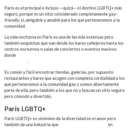
París es el principal e incluso —quizá— el destino LGBTQ+ más
seguro, porque es un sitio considerado completamente
gay-
friendly
, sí, amigable y amable para los que pertenecemos a la
comunidad.
La vida nocturna en París es una de las más extensas pero
también exquisitas que van desde los bares callejeros hasta los
centros nocturnos o salas de conciertos o eventos masivos
donde
ser homosexual no es una etiqueta sino un sentido de
pertenencia
.
Es común y fácil encontrar tiendas, galerías, por supuesto
restaurantes y bares que acogen con completa cordialidad a los
que pertenecemos a la comunidad gay y somos abiertamente
parte de ella, pero también a los que no y buscan un sitio seguro
pero cómodo y divertido.
París LGBTQ+
París LGBTQ+ es sinónimo de la diversidad en el amor pero
también de una industria que
genera millones de Euros
en