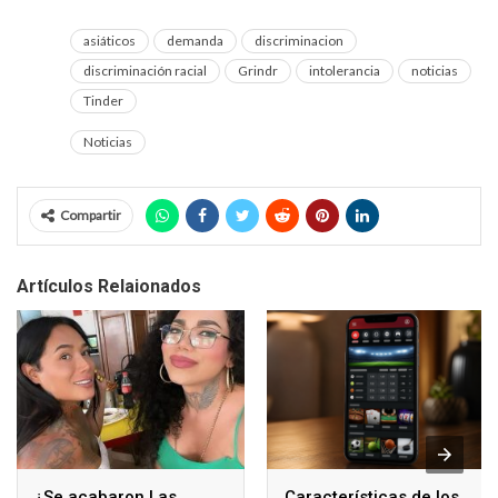
asiáticos
demanda
discriminacion
discriminación racial
Grindr
intolerancia
noticias
Tinder
Noticias
Compartir
Artículos Relaionados
¿Se acabaron Las
Características de los